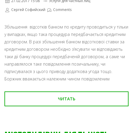
27.02.2017 15:08
Услуги для частных лиц
Сергей Софийский
Comments
Збільшення відсотків банком по кредиту проводиться у тільки
у випадках, якщо така процедура передбачається кредитним
договором. В разі збільшення банком відсоткової ставки за
кредитним договором необхідно з’ясувати чи відповідають
таки дії банку процедурі передбаченій договором, а саме чи
направлялося таке повідомлення позичальнику, чи
підписувалася з цього приводу додаткова угода тощо.
Боржник вважається належним чином повідомленим
ЧИТАТЬ