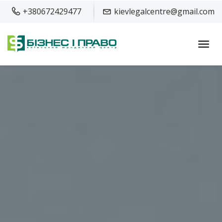
+380672429477
kievlegalcentre@gmail.com
Toggl
navig