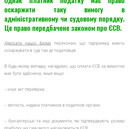
Однак платник податку має право
оскаржити таку вимогу в
адміністративному чи судовому порядку.
Це право передбачене законом про ЄСВ.
Адвокати нашої фірми
переконані, що підприємці мають
оскаржувати в суді такі дії податківців.
В будь-якому випадку, нагадуємо, що оплата ЄСВ за вимогою
має бути здійснена, лише якщо:
– існує акт перевірки;
– звітність, надана платником в податкові органи;
– бухгалтерські та інші документи, які підтверджують розмір
прибутку, на суму якого нараховується ЄСВ;