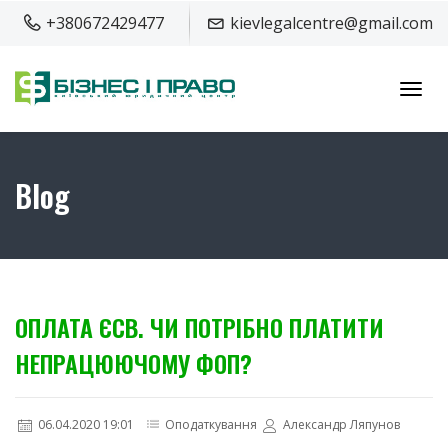
+380672429477
kievlegalcentre@gmail.com
Toggl
navig
Blog
ОПЛАТА ЄСВ. ЧИ ПОТРІБНО ПЛАТИТИ
НЕПРАЦЮЮЧОМУ ФОП?
06.04.2020 19:01
Оподаткування
Александр Ляпунов