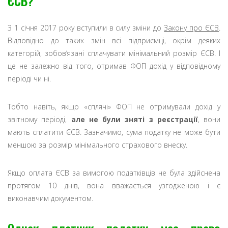
ЄСВ?
З 1 січня 2017 року вступили в силу зміни до
Закону про ЄСВ
.
Відповідно до таких змін всі підприємці, окрім деяких
категорій, зобов’язані сплачувати мінімальний розмір ЄСВ. І
це не залежно від того, отримав ФОП дохід у відповідному
періоді чи ні.
Тобто навіть, якщо «сплячі» ФОП не отримували дохід у
звітному періоді,
але не були зняті з реєстрації
, вони
мають сплатити ЄСВ. Зазначимо, сума податку не може бути
меншою за розмір мінімального страхового внеску.
Якщо оплата ЄСВ за вимогою податківців не була здійснена
протягом 10 днів, вона вважається узгодженою і є
виконавчим документом.