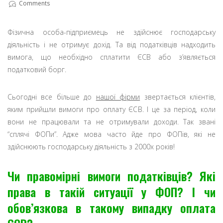
Comments
Фізична особа-підприємець не здійснює господарську
діяльність і не отримує дохід. Та від податківців надходить
вимога, що необхідно сплатити ЄСВ або з’являється
податковий борг.
Сьогодні все більше до
нашої фірми
звертається клієнтів,
яким прийшли вимоги про оплату ЄСВ. І це за період, коли
вони не працювали та не отримували доходи. Так звані
“сплячі ФОПи”. Адже мова часто йде про ФОПів, які не
здійснюють господарську діяльність з 2000х років!
Чи правомірні вимоги податківців? Які
права в такій ситуації у ФОП? І чи
обов’язкова в такому випадку оплата